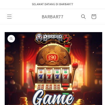
Skip to
SELAMAT DATANG DI BARBAR77
content
BARBAR77
Cart
Skip to
product
information