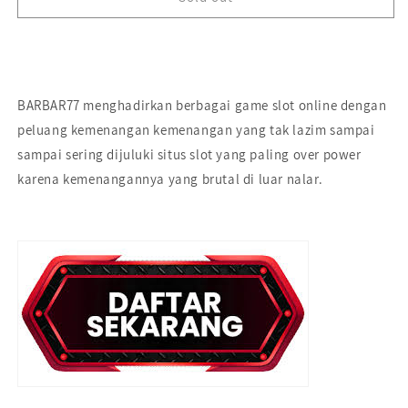
-
-
GAME
GAME
SLOT
SLOT
ONLINE
ONLINE
PALING
PALING
BARBAR77 menghadirkan berbagai game slot online dengan
OVER
OVER
peluang kemenangan kemenangan yang tak lazim sampai
POWER
POWER
MENANGNYA
MENANGNYA
sampai sering dijuluki situs slot yang paling over power
BRUTAL
BRUTAL
karena kemenangannya yang brutal di luar nalar.